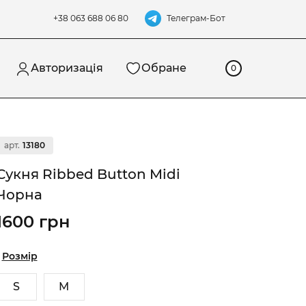
Телеграм-Бот
+38 063 688 06 80
Авторизація
Обране
0
арт.
13180
Сукня Ribbed Button Midi
Чорна
1600 грн
Розмір
S
M