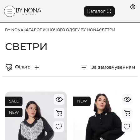
0
Каталог
BY NONA
КАТАЛОГ ЖІНОЧОГО ОДЯГУ BY NONA
СВЕТРИ
СВЕТРИ
Фільтр
За замовчуванням
SALE
NEW
NEW