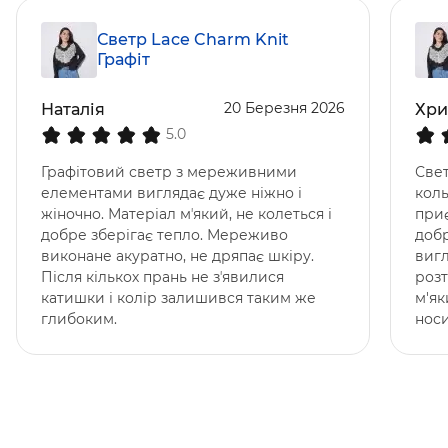
Светр Lace Charm Knit
Графіт
20 Березня 2026
Наталія
Хри
5.0
Графітовий светр з мереживними
Свет
елементами виглядає дуже ніжно і
коль
жіночно. Матеріал мʼякий, не колеться і
приє
добре зберігає тепло. Мереживо
добр
виконане акуратно, не дряпає шкіру.
вигл
Після кількох прань не зʼявилися
розт
катишки і колір залишився таким же
м'як
глибоким.
носи