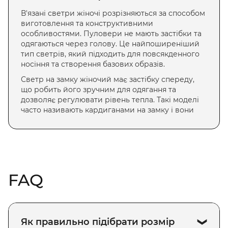
В'язані светри жіночі
розрізняються за способом
виготовлення та конструктивними
особливостями. Пуловери не мають застібки та
одягаються через голову. Це найпоширеніший
тип светрів, який підходить для повсякденного
носіння та створення базових образів.
Светр на замку жіночий
має застібку спереду,
що робить його зручним для одягання та
дозволяє регулювати рівень тепла. Такі моделі
часто називають кардиганами на замку і вони
ідеально підходять для створення
багатошарових образів.
Светри з високим горлом
(гольфи)
забезпечують додатковий захист шиї від холоду.
Вони особливо популярні взимку та чудово
FAQ
поєднуються з верхнім одягом.
Светри з V-подібним вирізом візуально
подовжують шию та підходять для носіння з
сорочками або блузами. Такі моделі часто
Як правильно підібрати розмір
обирають для офісного стилю.