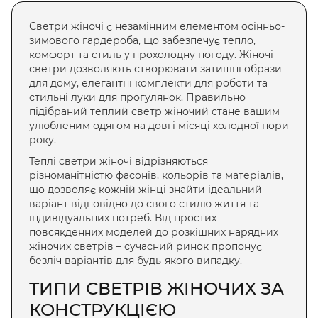
Светри жіночі
є незамінним елементом осінньо-
зимового гардероба, що забезпечує тепло,
комфорт та стиль у прохолодну погоду.
Жіночі
светри
дозволяють створювати затишні образи
для дому, елегантні комплекти для роботи та
стильні луки для прогулянок. Правильно
підібраний
теплий светр жіночий
стане вашим
улюбленим одягом на довгі місяці холодної пори
року.
Теплі светри жіночі
відрізняються
різноманітністю фасонів, кольорів та матеріалів,
що дозволяє кожній жінці знайти ідеальний
варіант відповідно до свого стилю життя та
індивідуальних потреб. Від простих
повсякденних моделей до розкішних
нарядних
жіночих светрів
– сучасний ринок пропонує
безліч варіантів для будь-якого випадку.
ТИПИ СВЕТРІВ ЖІНОЧИХ ЗА
КОНСТРУКЦІЄЮ