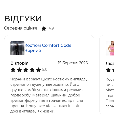
ВІДГУКИ
Середня оцінка:
4.9
Костюм Comfort Code
Чорний
15 Березня 2026
Вікторія
Лю
5.0
Чорний варіант цього костюму виглядає
Кост
стримано і дуже універсально. Його
вигл
зручно комбінувати з іншими речами з
Мате
гардеробу. Матеріал щільний, добре
Гарн
тримає форму і не втрачає колір після
Піс
прання. Ношу вже кілька тижнів і він
гарн
досі виглядає як новий.