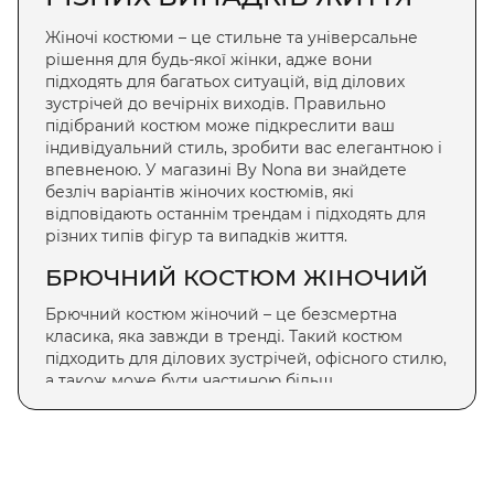
Жіночі костюми
– це стильне та універсальне
рішення для будь-якої жінки, адже вони
підходять для багатьох ситуацій, від ділових
зустрічей до вечірніх виходів. Правильно
підібраний костюм може підкреслити ваш
індивідуальний стиль, зробити вас елегантною і
впевненою. У магазині By Nona ви знайдете
безліч варіантів
жіночих костюмів
, які
відповідають останнім трендам і підходять для
різних типів фігур та випадків життя.
БРЮЧНИЙ КОСТЮМ ЖІНОЧИЙ
Брючний костюм жіночий
– це безсмертна
класика, яка завжди в тренді. Такий костюм
підходить для ділових зустрічей, офісного стилю,
а також може бути частиною більш
розслабленого образу на вечірню прогулянку. У
магазині By Nona ви можете
купити брючний
костюм жіночий
з найрізноманітніших тканин і
фасонів, що дозволить вам виглядати елегантно
та впевнено.