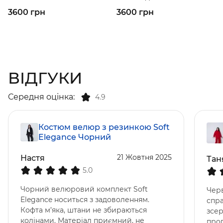
3600 грн
3600 грн
ВІДГУКИ
Середня оцінка:
4.9
Костюм велюр з резинкою Soft
Elegance Чорний
21 Жовтня 2025
Настя
Тан
5.0
Чорний велюровий комплект Soft
Чер
Elegance носиться з задоволенням.
спра
Кофта м’яка, штани не збираються
зсер
колінами. Матеріал приємний, не
прог