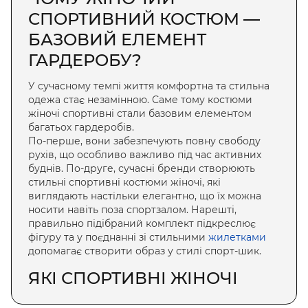
СПОРТИВНИЙ КОСТЮМ
—
БАЗОВИЙ ЕЛЕМЕНТ
ГАРДЕРОБУ?
У сучасному темпі життя комфортна та стильна
одежа стає незамінною. Саме тому
костюми
жіночі спортивні
стали базовим елементом
багатьох гардеробів.
По-перше, вони забезпечують повну свободу
рухів, що особливо важливо під час активних
буднів. По-друге, сучасні бренди створюють
стильні спортивні костюми жіночі
, які
виглядають настільки елегантно, що їх можна
носити навіть поза спортзалом. Нарешті,
правильно підібраний комплект підкреслює
фігуру та у поєднанні зі стильними
жилетками
допомагає створити образ у стилі спорт-шик.
ЯКІ
СПОРТИВНІ ЖІНОЧІ
КОСТЮМИ
ПОПУЛЯРНІ?