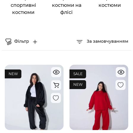
спортивні
костюми на
костюми
костюми
флісі
Фільтр
За замовчуванням
NEW
SALE
NEW