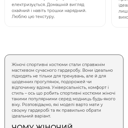
електризується. Домашній вигляд
ідеа
охайний і навіть трошки нарядний.
лиши
Люблю цю текстуру.
вихо
Жіночі спортивні костюми стали справжнім
мастхевом сучасного гардеробу. Вони ідеально
підходять не тільки для тренувань, але й для
щоденних прогулянок, подорожей чи
відпочинку вдома. Універсальність, комфорт і
стиль – ось що робить
спортивні костюми жіночі
такими популярними серед модниць будь-якого
віку. Розповідаємо, які моделі варто мати у
своєму гардеробі та як правильно обрати
ідеальний варіант.
ЧОМУ
ЖІНОЧИЙ