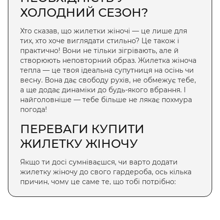
ХОЛОДНИЙ СЕЗОН?
Хто сказав, що
жилетки жіночі
— це лише для
тих, хто хоче виглядати стильно? Це також і
практично! Вони не тільки зігрівають, але й
створюють неповторний образ.
Жилетка жіноча
тепла
— це твоя ідеальна супутниця на осінь чи
весну. Вона дає свободу рухів, не обмежує тебе,
а ще додає динаміки до будь-якого вбрання. І
найголовніше — тебе більше не лякає похмура
погода!
ПЕРЕВАГИ
КУПИТИ
ЖИЛЕТКУ ЖІНОЧУ
Якщо ти досі сумніваєшся, чи варто додати
жилетку жіночу
до свого гардероба, ось кілька
причин, чому це саме те, що тобі потрібно:
Комфорт і зручність — живий стиль, який
дозволяє рухатися вільно й не переживати,
що ти замерзнеш.