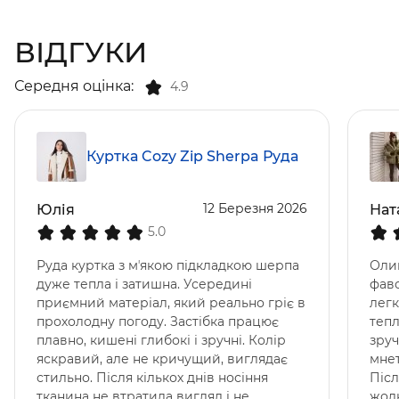
ВІДГУКИ
Середня оцінка:
4.9
Куртка Cozy Zip Sherpa Руда
12 Березня 2026
Юлія
Нат
5.0
Руда куртка з мʼякою підкладкою шерпа
Оли
дуже тепла і затишна. Усередині
фаво
приємний матеріал, який реально гріє в
лег
прохолодну погоду. Застібка працює
тепл
плавно, кишені глибокі і зручні. Колір
зруч
яскравий, але не кричущий, виглядає
мнет
стильно. Після кількох днів носіння
Післ
тканина не втратила вигляд і не
жодн