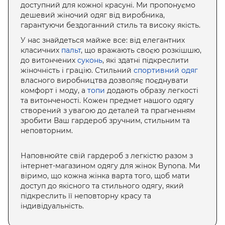
доступний для кожної красуні. Ми пропонуємо
дешевий жіночий одяг від виробника,
гарантуючи бездоганний стиль та високу якість.
У нас знайдеться майже все: від елегантних
класичних
пальт
, що вражають своєю розкішшю,
до витончених
суконь
, які здатні підкреслити
жіночність і грацію. Стильний
спортивний одяг
власного виробництва дозволяє поєднувати
комфорт і моду, а
топи
додають образу легкості
та витонченості. Кожен предмет нашого одягу
створений з увагою до деталей та прагненням
зробити Ваш гардероб зручним, стильним та
неповторним.
Наповнюйте свій гардероб з легкістю разом з
інтернет-магазином одягу для жінок Bynona. Ми
віримо, що кожна жінка варта того, щоб мати
доступ до якісного та стильного одягу, який
підкреслить її неповторну красу та
індивідуальність.