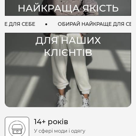
НАЙКРАЩА ЯКІСТЬ
Е
ОБИРАЙ НАЙКРАЩЕ ДЛЯ СЕБЕ
ОБ
ДЛЯ НАШИХ
КЛІЄНТІВ
14+ років
У сфері моди і одягу