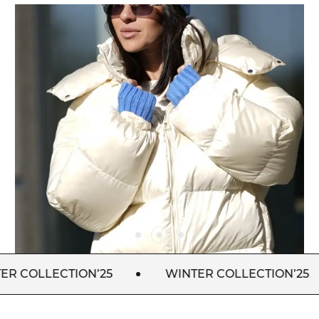
CTION’25
WINTER COLLECTION’25
W