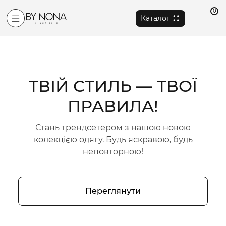
0
Каталог
ТВІЙ СТИЛЬ — ТВОЇ
ТЬ І
ЕЛЕ
ОГО
БЕ
ПРАВИЛА!
Т
У
Стань трендсетером з нашою новою
новинок і
Обирай з
колекцією одягу. Будь яскравою, будь
них моделей
Обирайте з
ьність.
виража
неповторною!
ий стиль.
та створ
Переглянути