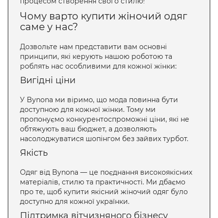
процесом створення свого стилю!
Чому варто купити жіночий одяг
саме у нас?
Дозвольте нам представити вам основні
принципи, які керують нашою роботою та
роблять нас особливими для кожної жінки:
Вигідні ціни
У Bynona ми віримо, що мода повинна бути
доступною для кожної жінки. Тому ми
пропонуємо конкурентоспроможні ціни, які не
обтяжують ваш бюджет, а дозволяють
насолоджуватися шопінгом без зайвих турбот.
Якість
Одяг від Bynona — це поєднання високоякісних
матеріалів, стилю та практичності. Ми дбаємо
про те, щоб купити якісний жіночий одяг було
доступно для кожної українки.
Підтримка вітчизняного бізнесу