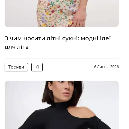
З чим носити літні сукні: модні ідеї
для літа
Тренди
+1
6 Липня, 2026