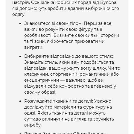
настрій. Ось кілька корисних порад від Bynona,
які допоможуть зробити вдалий вибір жіночого
одягу:
Знайомтеся зі своїм тілом: Перш за все,
важливо розуміти свою фігуру та її
особливості. Визначте свої сильні сторони
та ті зони, які хочеться приховати чи
виграти.
Вибирайте відповідно до вашого стилю:
Знайдіть стиль, який вам подобається та
відповідає вашому життєвому шляху. Чи то
класичний, спортивний, романтичний або
ексцентричний — важливо, щоб ви
відчували себе комфортно та впевнено у
своєму образі.
Розглядайте тканини та деталі: Уважно
досліджуйте матеріали та фурнітуру на
одязі. Якість тканин та деталі можуть
суттєво вплинути на вигляд та зручність
виробу.
Враховуйте контекст: Обирайте одяг