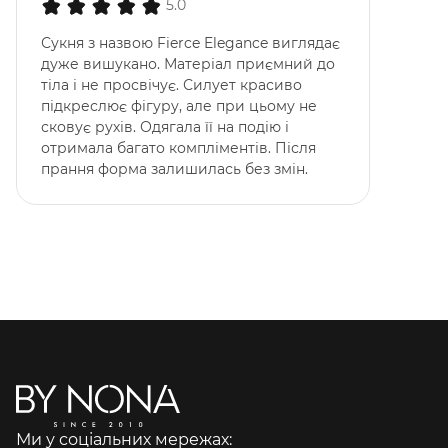
5.0
Сукня з назвою Fierce Elegance виглядає
дуже вишукано. Матеріал приємний до
тіла і не просвічує. Силует красиво
підкреслює фігуру, але при цьому не
сковує рухів. Одягала її на подію і
отримала багато компліментів. Після
прання форма залишилась без змін.
Ми у соціальних мережах: