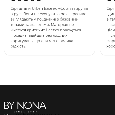
Сірі штани Urban Ease комфортні і зручні
Сірі
в русі. Вони не сковують крок і красиво
здив
виглядають у поєднанні з базовими
в та
топами та жакетами. Матеріал не
якіс
мнеться критично і легко прасується.
ціли
Посадка підійшла без жодних
Післ
коригувань, що для мене велика
фор
рідкість.
хоро