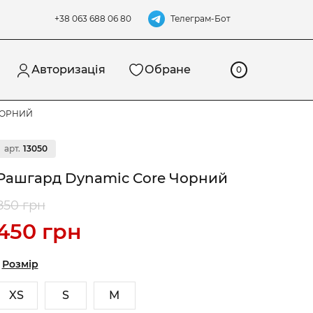
Телеграм-Бот
+38 063 688 06 80
Авторизація
Обране
0
ЧОРНИЙ
арт.
13050
Рашгард Dynamic Core Чорний
850 грн
450 грн
Розмір
XS
S
M