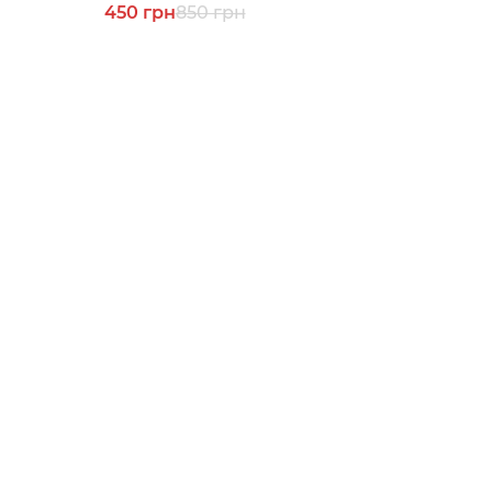
450 грн
850 грн
Будь вкурсі всіх н