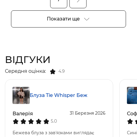
Показати ще
ВІДГУКИ
Середня оцінка:
4.9
Блуза Tie Whisper Беж
31 Березня 2026
Валерія
Соф
5.0
Бежева блуза з завʼязками виглядає
Сині