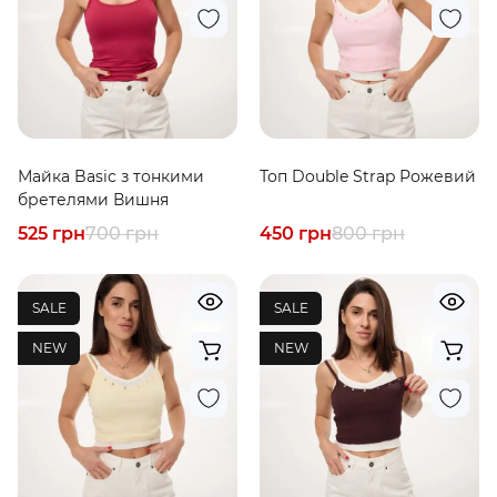
Майка Basic з тонкими
Топ Double Strap Рожевий
бретелями Вишня
525 грн
700 грн
450 грн
800 грн
SALE
SALE
NEW
NEW