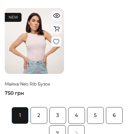
NEW
Майка Neo Rib Бузок
750 грн
1
2
3
4
5
6
7