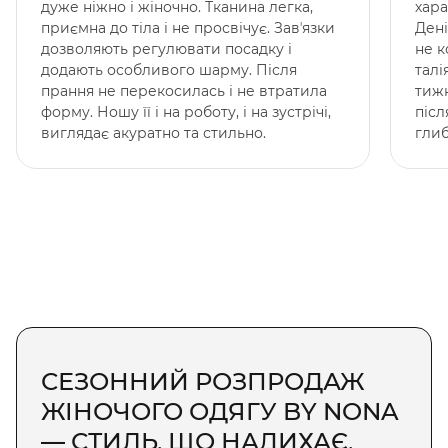
дуже ніжно і жіночно. Тканина легка,
хара
приємна до тіла і не просвічує. Завʼязки
Дені
дозволяють регулювати посадку і
не к
додають особливого шарму. Після
талі
прання не перекосилась і не втратила
тижн
форму. Ношу її і на роботу, і на зустрічі,
післ
виглядає акуратно та стильно.
гли
СЕЗОННИЙ РОЗПРОДАЖ
ЖІНОЧОГО ОДЯГУ BY NONA
— СТИЛЬ, ЩО НАДИХАЄ,