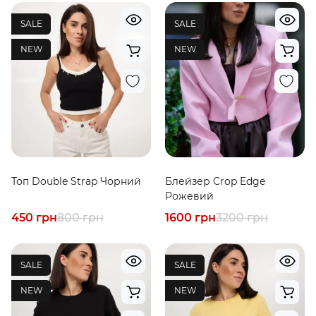
SALE
SALE
NEW
NEW
Топ Double Strap Чорний
Блейзер Crop Edge
Рожевий
450 грн
800 грн
1600 грн
3200 грн
SALE
SALE
NEW
NEW