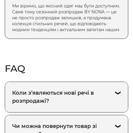
Ми віримо, що якісний одяг має бути доступним.
Саме тому сезонний розпродаж BY NONA — це
не просто розпродаж залишків, а продумана
колекція стильних речей, що відповідають
модним тенденціям і актуальним запитам наших
клієнток.
Знижки до –50% — на вибрані товари в
обмеженій кількості.
Оновлення щотижня — ми регулярно
додаємо нові моделі, щоб ти могла обрати
FAQ
найкраще.
Всі сезони — літній, осінній, зимовий чи
весняний розпродаж — ми завжди
пропонуємо щось цікаве.
Якість гарантована — ми залишаємо тільки
Коли з’являються нові речі в
те, чим пишаємось.
розпродажі?
ЩО МОЖНА ЗНАЙТИ В
СЕЗОННОМУ РОЗПРОДАЖІ
Чи можна повернути товар зі
BY NONA