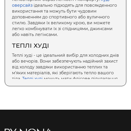
оверсайз
ідеально підходять для повсякденного
використання та можуть бути чудовим
доповненням до спортивного або вуличного
стилю. Завдяки їх великому крою, ви можете
легко комбінувати їх зі спідницями, джинсами
або навіть легінсами.
ТЕПЛІ ХУДІ
Теплі худі - це ідеальний вибір для холодних днів
або вечорів. Вони забезпечують надійний захист
від холоду завдяки використанню теплих та
м'яких матеріалів, які зберігають тепло вашого
тіла.
Теплі худі
можуть мати флісове підкладання
або додаткові утеплюючі шари, що робить їх
ідеальним варіантом для прохолодної погоди.
ХУДІ НА ФЛІСІ
Худі на флісі - це затишні та зручні моделі, які
відмінно підходять для холодного сезону. Вони
виготовлені з м'якого та приємного до тіла
матеріалу, який забезпечує додаткову