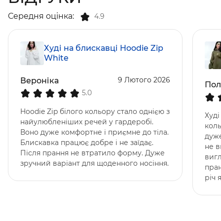
Середня оцінка:
4.9
Худі на блискавці Hoodie Zip
White
9 Лютого 2026
Вероніка
Пол
5.0
Hoodie Zip білого кольору стало однією з
Худі
найулюбленіших речей у гардеробі.
коль
Воно дуже комфортне і приємне до тіла.
дуже
Блискавка працює добре і не заїдає.
не в
Після прання не втратило форму. Дуже
вигл
зручний варіант для щоденного носіння.
пран
річ 