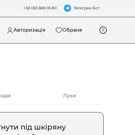
Телеграм-Бот
+38 063 688 06 80
Авторизація
Обране
0
енди
Луки
нути під шкіряну