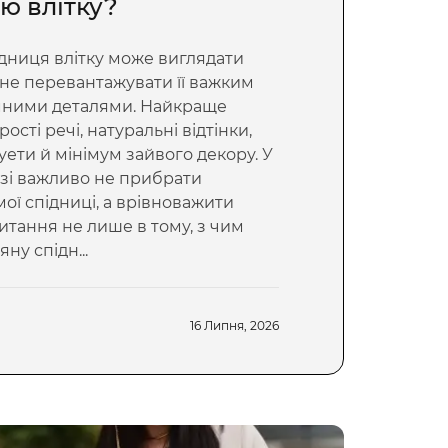
ю влітку?
дниця влітку може виглядати
 не перевантажувати її важким
емними деталями. Найкраще
сті речі, натуральні відтінки,
уети й мінімум зайвого декору. У
зі важливо не прибрати
мої спідниці, а врівноважити
питання не лише в тому, з чим
ну спідн...
16 Липня, 2026