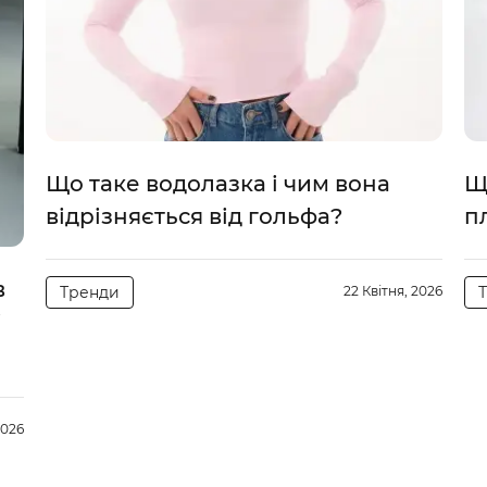
Що таке водолазка і чим вона
Щ
відрізняється від гольфа?
п
в
Тренди
22 Квітня, 2026
і
2026