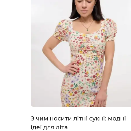
З чим носити літні сукні: модні
ідеї для літа