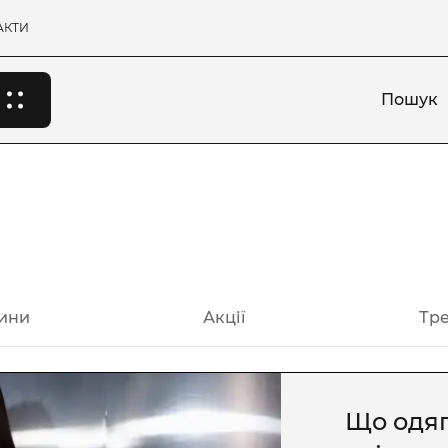
АКТИ
Пошук
ини
Акції
Тр
Що одяг