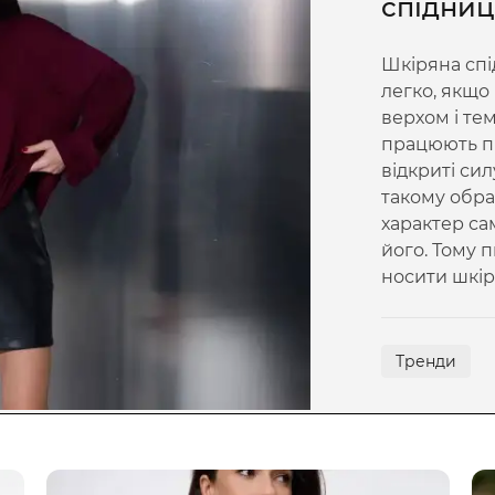
спідниц
Шкіряна спі
легко, якщо
верхом і т
працюють про
відкриті сил
такому обра
характер са
його. Тому 
носити шкіря
Тренди