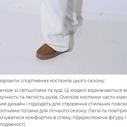
варіанти спортивних костюмів цього сезону:
rsize зі світшотами та худі. Ці моделі відзначаються 
учність та легкість рухів. Oversize костюми часто маю
ий дизайн і підходять для створення стильних повсяк
откими топами для літнього сезону. Легкі та повітрян
очуватися комфортно в спеку, підкреслюючи фігуру 
лодіжності.