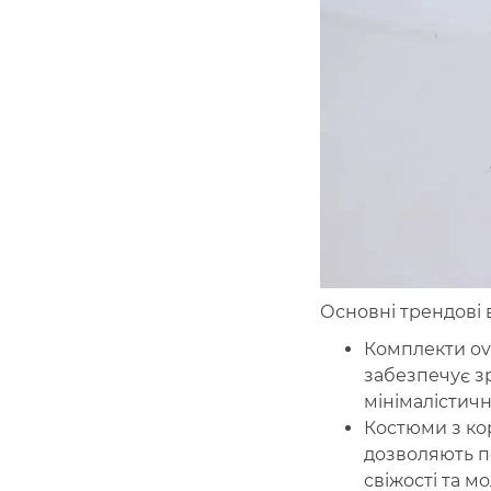
Основні трендові 
Комплекти ove
забезпечує зр
мінімалістичн
Костюми з кор
дозволяють п
свіжості та мо