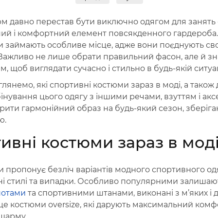
м давно перестав бути виключно одягом для занять
ний і комфортний елемент повсякденного гардероба. 
 займають особливе місце, адже вони поєднують своб
 Важливо не лише обрати правильний фасон, але й зн
 щоб виглядати сучасно і стильно в будь-якій ситуац
зглянемо, які спортивні костюми зараз в моді, а також
нування цього одягу з іншими речами, взуттям і акс
ворити гармонійний образ на будь-який сезон, зберіг
ю.
тивні костюми зараз в мод
и пропонує безліч варіантів модного спортивного од
зні стилі та випадки. Особливо популярними залишаю
шотами
та спортивними штанами, виконані з м’яких і 
е костюми oversize, які дарують максимальний комф
шарму.