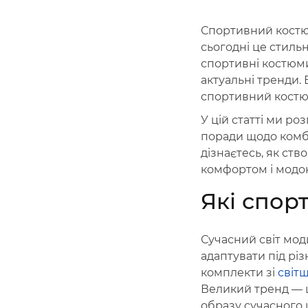
Спортивний костю
сьогодні це стиль
спортивні костюми
актуальні тренди.
спортивний костюм,
У цій статті ми ро
поради щодо комбі
дізнаєтесь, як ст
комфортом і модо
Які спор
Сучасний світ мод
адаптувати під рі
комплекти зі
світ
Великий тренд — ц
образу сучасного 