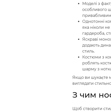
Моделі з факт
особливого ш
привабливим
Однотонні ком
яка ніколи не
гардероба, с
Яскраві моно
додають динам
стиль.
Костюми з ко
роблять кост
шарму з нотк
Якщо ви шукаєте м
виглядати стильно
З чим но
Щоб створити стил