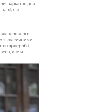
ліч варіантів для
ації, які
балансованого
ю з класичними
ти гардероб і
асон, але й