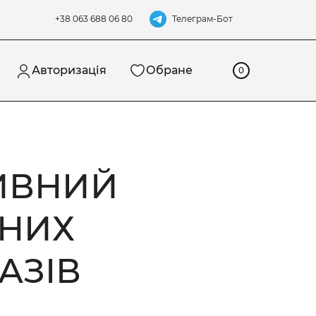
Телеграм-Бот
+38 063 688 06 80
Авторизація
Обране
0
ИВНИЙ
ЬНИХ
АЗІВ