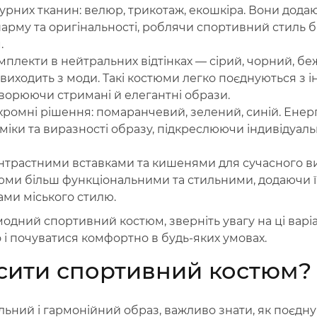
урних тканин: велюр, трикотаж, екошкіра. Вони дода
арму та оригінальності, роблячи спортивний стиль б
.
плекти в нейтральних відтінках — сірий, чорний, бе
 виходить з моди. Такі костюми легко поєднуються з
творюючи стримані й елегантні образи.
хромні рішення: помаранчевий, зелений, синій. Енер
іки та виразності образу, підкреслюючи індивідуаль
нтрастними вставками та кишенями для сучасного виг
юми більш функціональними та стильними, додаючи 
ами міського стилю.
одний спортивний костюм, зверніть увагу на ці варі
 і почуватися комфортно в будь-яких умовах.
сити спортивний костюм?
ьний і гармонійний образ, важливо знати, як поєдн