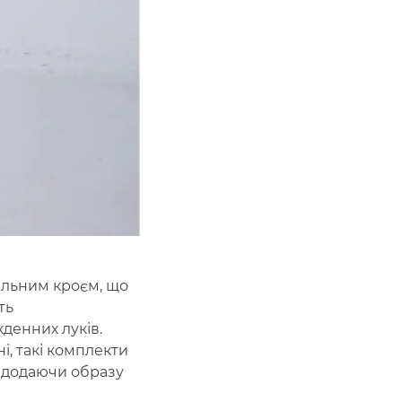
вільним кроєм, що
ть
денних луків.
і, такі комплекти
і додаючи образу