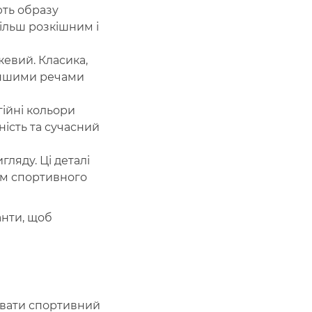
ють образу
ільш розкішним і
жевий. Класика,
 іншими речами
гійні кольори
ність та сучасний
ляду. Ці деталі
їм спортивного
анти, щоб
увати спортивний