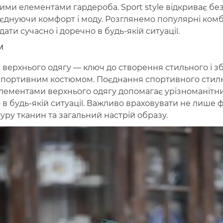
шими елементами гардероба. Sport style відкриває без
єднуючи комфорт і моду. Розглянемо популярні комбін
ти сучасно і доречно в будь-якій ситуації.
м
верхнього одягу — ключ до створення стильного і з
спортивним костюмом. Поєднання спортивного стил
лементами верхнього одягу допомагає урізноманітни
 в будь-якій ситуації. Важливо враховувати не лише ф
туру тканин та загальний настрій образу.