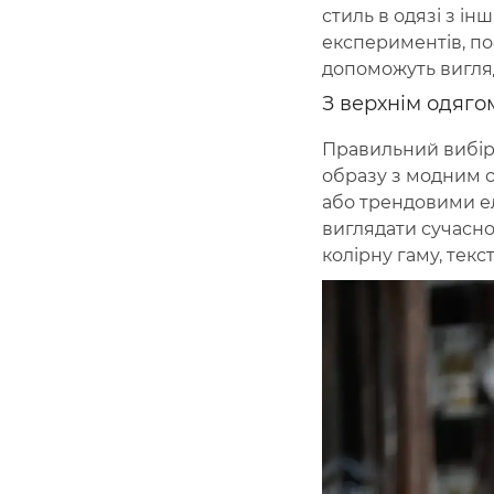
стиль в одязі з ін
експериментів, по
допоможуть вигляда
З верхнім одяго
Правильний вибір 
образу з модним 
або трендовими е
виглядати сучасно
колірну гаму, текс