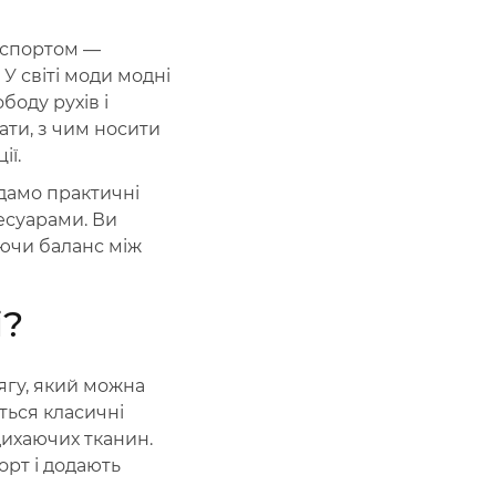
 спортом —
У світі моди модні
оду рухів і
ати, з чим носити
ії.
 дамо практичні
есуарами. Ви
аючи баланс між
і?
ягу, який можна
ться класичні
дихаючих тканин.
орт і додають