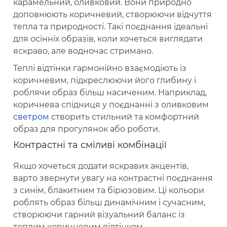
карамельний, оливковий. Вони природно
доповнюють коричневий, створюючи відчуття
тепла та природності. Такі поєднання ідеальні
для осінніх образів, коли хочеться виглядати
яскраво, але водночас стримано.
Теплі відтінки гармонійно взаємодіють із
коричневим, підкреслюючи його глибину і
роблячи образ більш насиченим. Наприклад,
коричнева спідниця у поєднанні з оливковим
светром
створить стильний та комфортний
образ для прогулянок або роботи.
Контрастні та сміливі комбінації
Якщо хочеться додати яскравих акцентів,
варто звернути увагу на контрастні поєднання
з синім, блакитним та бірюзовим. Ці кольори
роблять образ більш динамічним і сучасним,
створюючи гарний візуальний баланс із
теплим коричневим відтінком.