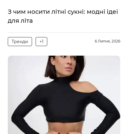
З чим носити літні сукні: модні ідеї
для літа
Тренди
+1
6 Липня, 2026