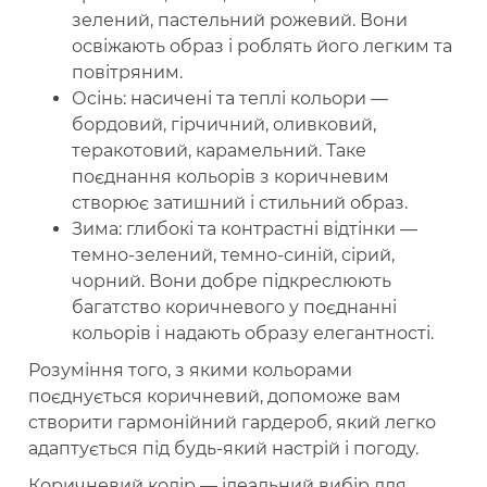
зелений, пастельний рожевий. Вони
освіжають образ і роблять його легким та
повітряним.
Осінь: насичені та теплі кольори —
бордовий, гірчичний, оливковий,
теракотовий, карамельний. Таке
поєднання кольорів з коричневим
створює затишний і стильний образ.
Зима: глибокі та контрастні відтінки —
темно-зелений, темно-синій, сірий,
чорний. Вони добре підкреслюють
багатство коричневого у поєднанні
кольорів і надають образу елегантності.
Розуміння того, з якими кольорами
поєднується коричневий, допоможе вам
створити гармонійний гардероб, який легко
адаптується під будь-який настрій і погоду.
Коричневий колір — ідеальний вибір для