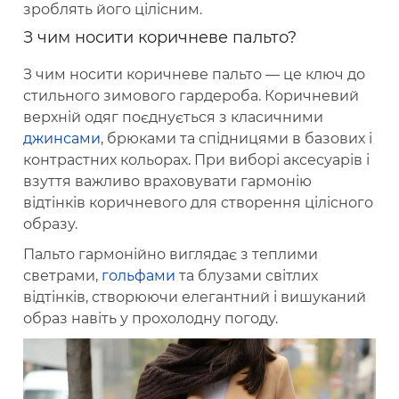
зроблять його цілісним.
З чим носити коричневе пальто?
З чим носити коричневе пальто — це ключ до
стильного зимового гардероба. Коричневий
верхній одяг поєднується з класичними
джинсами
, брюками та спідницями в базових і
контрастних кольорах. При виборі аксесуарів і
взуття важливо враховувати гармонію
відтінків коричневого для створення цілісного
образу.
Пальто гармонійно виглядає з теплими
светрами,
гольфами
та блузами світлих
відтінків, створюючи елегантний і вишуканий
образ навіть у прохолодну погоду.