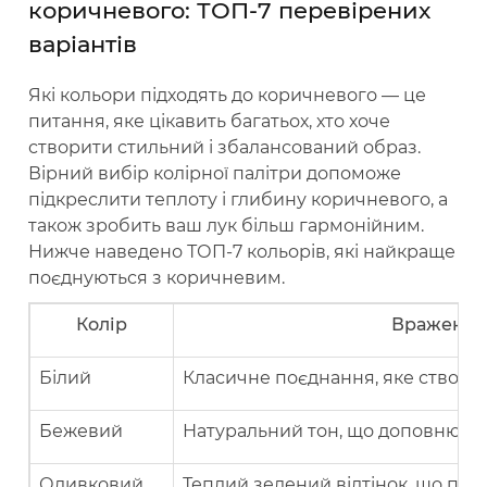
коричневого: ТОП-7 перевірених
варіантів
Які кольори підходять до коричневого — це
питання, яке цікавить багатьох, хто хоче
створити стильний і збалансований образ.
Вірний вибір колірної палітри допоможе
підкреслити теплоту і глибину коричневого, а
також зробить ваш лук більш гармонійним.
Нижче наведено ТОП-7 кольорів, які найкраще
поєднуються з коричневим.
Колір
Враження 
Білий
Класичне поєднання, яке створює
Бежевий
Натуральний тон, що доповнює к
Оливковий
Теплий зелений відтінок, що під