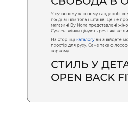
СВОБОДА В 
У сучасному жіночому гардеробі
ко
поєднанням топа і штанів. Це не про
магазині By Nona представлені
жіно
Сучасні жінки цінують речі, які не 
На сторінці
каталогу
ви знайдете мо
простір для руху. Саме така філософі
чорному.
СТИЛЬ У ДЕТ
OPEN BACK FI
Моделі Open Back Fit мають характе
перетворює образ на трендовий. Во
дизайн підходить для активного місь
скомбінувати з аксесуарами. Крім т
жіночий комбінезон
до різних подій 
Необроблені краї рукавів і жіночих 
того, чи ви йдете вулицею, чи берет