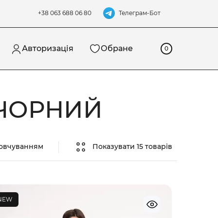
Телеграм-Бот
+38 063 688 06 80
Авторизація
Обране
0
 ЧОРНИЙ
мовчуванням
Показувати 15 товарів
NEW