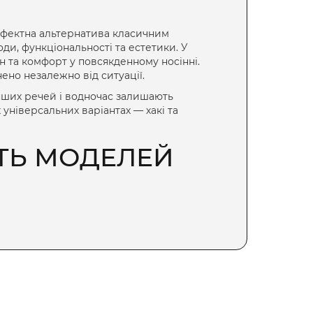
 ефектна альтернатива класичним
ди, функціональності та естетики. У
н та комфорт у повсякденному носінні.
ено незалежно від ситуації.
інших речей і водночас залишають
х універсальних варіантах — хакі та
СТЬ МОДЕЛЕЙ
але й служить акцентом, який миттєво
кою та облягаючим силуетом. Такий
ірніх виходів, якщо правильно
и, надаючи змогу легко адаптувати
безпечує зручність у русі, незалежно від
алишатися в центрі уваги, не жертвуючи