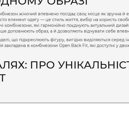
ОДНОМУ ОБРАЗІ
мбінезон жіночий
впевнено посідає своє місце як зручна й
сто елемент одягу — це стиль життя, вибір на користь свобо
чі комбінезони
, які гармонійно поєднують актуальний дизай
лише доповнюють образ, а й дозволяють відчувати себе впевн
делі, що підкреслюють фігуру, вигідно виділяються серед 
я закладена в комбінезони Open Back Fit, які доступні у дво
АЛЯХ: ПРО УНІКАЛЬНІ
T
рну рису — відкриту спину, що не лише додає звабливості, 
на створює візуальний баланс у поєднанні з високою посад
кого стилю, фотосесій, зустрічей із друзями або навіть веч
ого, такий крій добре поєднується з трендовими аксесуарам
і настроїв.
шорт додають легкого street-вайбу, а реглан-крій рукавів за
е участь у події. Комбінезон створений для тих, хто хоче з