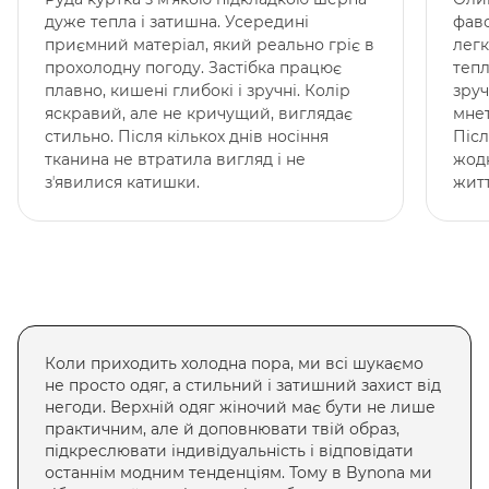
дуже тепла і затишна. Усередині
фаво
приємний матеріал, який реально гріє в
лег
прохолодну погоду. Застібка працює
тепл
плавно, кишені глибокі і зручні. Колір
зруч
яскравий, але не кричущий, виглядає
мнет
стильно. Після кількох днів носіння
Післ
тканина не втратила вигляд і не
жодн
зʼявилися катишки.
житт
Коли приходить холодна пора, ми всі шукаємо
не просто одяг, а стильний і затишний захист від
негоди.
Верхній одяг жіночий
має бути не лише
практичним, але й доповнювати твій образ,
підкреслювати індивідуальність і відповідати
останнім модним тенденціям. Тому в Bynona ми