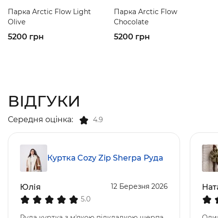
Парка Arctic Flow Light
Парка Arctic Flow
Olive
Chocolate
5200 грн
5200 грн
ВІДГУКИ
Середня оцінка:
4.9
Куртка Cozy Zip Sherpa Руда
12 Березня 2026
Юлія
Нат
5.0
Руда куртка з мʼякою підкладкою шерпа
Оли