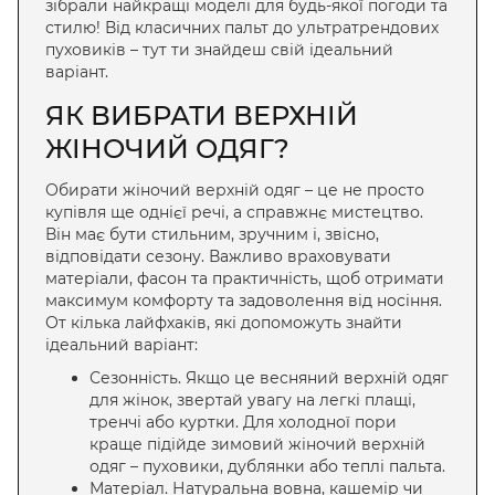
зібрали найкращі моделі для будь-якої погоди та
стилю! Від класичних пальт до ультратрендових
пуховиків – тут ти знайдеш свій ідеальний
варіант.
ЯК ВИБРАТИ
ВЕРХНІЙ
ЖІНОЧИЙ ОДЯГ
?
Обирати
жіночий верхній одяг
– це не просто
купівля ще однієї речі, а справжнє мистецтво.
Він має бути стильним, зручним і, звісно,
відповідати сезону. Важливо
враховувати
матеріали, фасон та практичність, щоб отримати
максимум комфорту та задоволення від носіння.
От кілька лайфхаків, які допоможуть знайти
ідеальний варіант:
Сезонність. Якщо це
весняний верхній одяг
для жінок
, звертай увагу на легкі плащі,
тренчі або куртки. Для холодної пори
краще підійде
зимовий жіночий верхній
одяг
– пуховики, дублянки або теплі пальта.
Матеріал. Натуральна вовна, кашемір чи