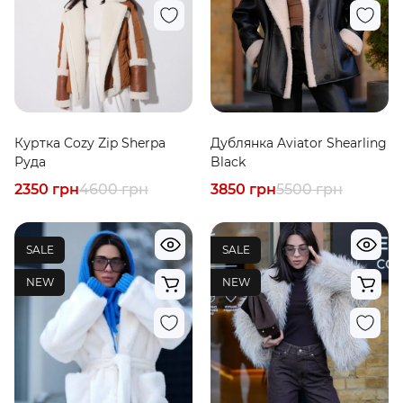
Куртка Cozy Zip Sherpa
Дублянка Aviator Shearling
Руда
Black
2350 грн
4600 грн
3850 грн
5500 грн
SALE
SALE
NEW
NEW