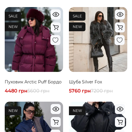
SALE
SALE
NEW
NEW
Пуховик Arctic Puff Бордо
Шуба Silver Fox
4480 грн
5600 грн
5760 грн
7200 грн
NEW
NEW