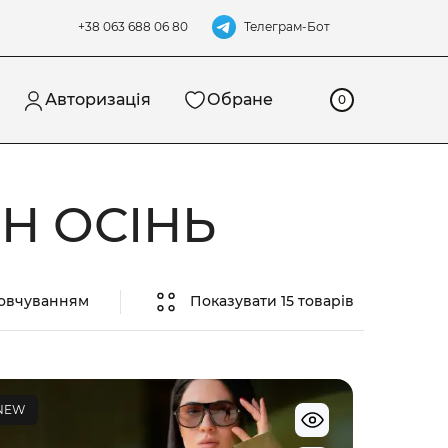
Телеграм-Бот
+38 063 688 06 80
Авторизація
Обране
0
Н ОСІНЬ
мовчуванням
Показувати 15 товарів
NEW