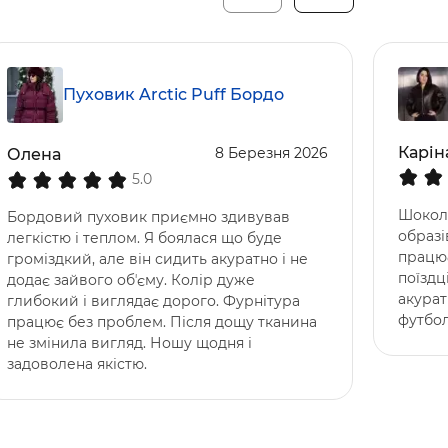
Пуховик Arctic Puff Бордо
Карін
8 Березня 2026
Олена
5.0
Шокол
Бордовий пуховик приємно здивував
образі
легкістю і теплом. Я боялася що буде
працює
громіздкий, але він сидить акуратно і не
поїздц
додає зайвого обʼєму. Колір дуже
акурат
глибокий і виглядає дорого. Фурнітура
футбо
працює без проблем. Після дощу тканина
не змінила вигляд. Ношу щодня і
задоволена якістю.