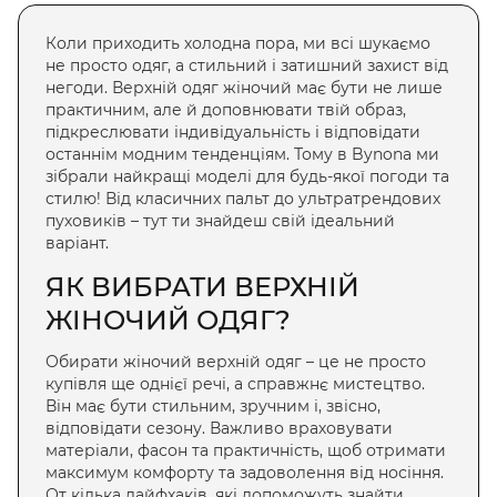
Коли приходить холодна пора, ми всі шукаємо
не просто одяг, а стильний і затишний захист від
негоди.
Верхній одяг жіночий
має бути не лише
практичним, але й доповнювати твій образ,
підкреслювати індивідуальність і відповідати
останнім модним тенденціям. Тому в Bynona ми
зібрали найкращі моделі для будь-якої погоди та
стилю! Від класичних пальт до ультратрендових
пуховиків – тут ти знайдеш свій ідеальний
варіант.
ЯК ВИБРАТИ
ВЕРХНІЙ
ЖІНОЧИЙ ОДЯГ
?
Обирати
жіночий верхній одяг
– це не просто
купівля ще однієї речі, а справжнє мистецтво.
Він має бути стильним, зручним і, звісно,
відповідати сезону. Важливо
враховувати
матеріали, фасон та практичність, щоб отримати
максимум комфорту та задоволення від носіння.
От кілька лайфхаків, які допоможуть знайти