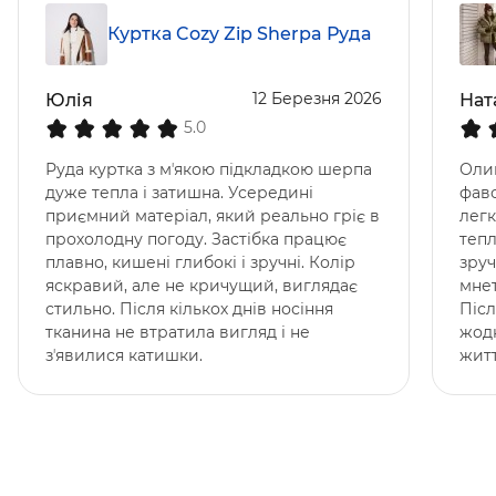
Куртка Cozy Zip Sherpa Руда
12 Березня 2026
Юлія
Нат
5.0
Руда куртка з мʼякою підкладкою шерпа
Оли
дуже тепла і затишна. Усередині
фаво
приємний матеріал, який реально гріє в
лег
прохолодну погоду. Застібка працює
тепл
плавно, кишені глибокі і зручні. Колір
зруч
яскравий, але не кричущий, виглядає
мнет
стильно. Після кількох днів носіння
Післ
тканина не втратила вигляд і не
жодн
зʼявилися катишки.
житт