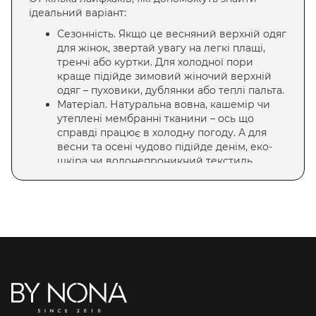
ідеальний варіант:
Сезонність. Якщо це
весняний верхній одяг
для жінок
, звертай увагу на легкі плащі,
тренчі або куртки. Для холодної пори
краще підійде
зимовий жіночий верхній
одяг
– пуховики, дублянки або теплі пальта.
Матеріал. Натуральна вовна, кашемір чи
утеплені мембранні тканини – ось що
справді працює в холодну погоду. А для
весни та осені чудово підійде денім, еко-
шкіра чи водонепроникний текстиль.
Фасон. У нас є
верхній одяг великих
розмірів для жінок
, а також моделі, які
ідеально підкреслять фігуру – від оверсайз
до приталених варіантів.
Стиль. Спортивний, класичний чи кежуал –
вибір залежить від твого ритму життя!
Поєднання. Важливо вдало підібрати до
верхнього одягу низ та аксесуари.
Пуховики ідеально дивляться із
джинсами
,
а шкіряні косухи – з
лосинами
, проте не