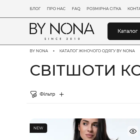
БЛОГ
ПРО НАС
FAQ
РОЗМІРНА СІТКА
КОНТ
Каталог
BY NONA
КАТАЛОГ ЖІНОЧОГО ОДЯГУ BY NONA
СВІТШОТИ КО
Фільтр
NEW