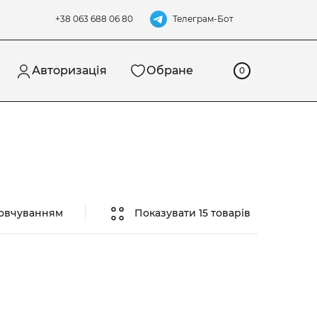
Телеграм-Бот
+38 063 688 06 80
Авторизація
Обране
0
мовчуванням
Показувати 15 товарів