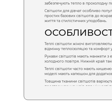
забезпечують тепло в прохолодну по
Світшоти для дівчат
особливо популя
простих
базових світшотів
до яскра
життя та стилістичних уподобань.
ОСОБЛИВОСТІ
Теплі світшоти жіночі
виготовляються
відмінну теплоізоляцію та комфорт 
Рукави світшотів мають манжети з е
холодного повітря. Нижній край та
Теплі світшоти
часто мають кишеню-
моделі мають капюшон для додатково
Товщина тканини світшотів варіюєть
прострочування швів для міцності та
РІЗНОВИДИ С
Сучасна мода пропонує різноманітні 