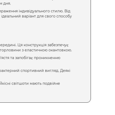
м дня.
ираження індивідуального стилю. Від
 ідеальний варіант для свого способу
ередині. Ця конструкція забезпечує
з горловини з еластичною окантовкою.
'ястя та запобігає проникненню
рактерний спортивний вигляд. Деякі
 Якісні світшоти мають подвійне
А СТИЛЕМ
нь: