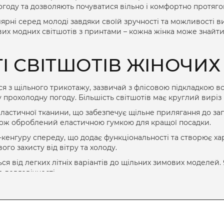
году та дозволяють почуватися вільно і комфортно протяго
рні серед молоді завдяки своїй зручності та можливості в
вих
модних світшотів
з принтами – кожна жінка може знайти
 СВІТШОТІВ ЖІНОЧИХ
 з щільного трикотажу, зазвичай з флісовою підкладкою вс
у прохолодну погоду. Більшість світшотів має круглий вирі
ластичної тканини, що забезпечує щільне прилягання до зап
кож оброблений еластичною гумкою для кращої посадки.
кенгуру спереду, що додає функціональності та створює ха
го захисту від вітру та холоду.
ся від легких літніх варіантів до щільних зимових моделей.
 довговічності.
ВІТШОТІВ ЗА КРОЄМ Т
варіанти світшотів для різних потреб та стилістичних завда