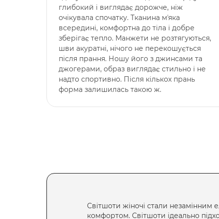
глибокий і виглядає дорожче, ніж
очікувала спочатку. Тканина мʼяка
всередині, комфортна до тіла і добре
зберігає тепло. Манжети не розтягуються,
шви акуратні, нічого не перекошується
після прання. Ношу його з джинсами та
джогерами, образ виглядає стильно і не
надто спортивно. Після кількох прань
форма залишилась такою ж.
Світшоти жіночі
стали незамінним е
комфортом.
Світшоти
ідеально підх