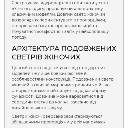
Светр туніка
відкриває нові горизонти у світі
в'язаного одягу, пропонуючи альтернативу
класичним моделям.
Довгий светр жіночий
дозволяє експериментувати з пропорціями,
створювати багатошарові композиції та
почуватися комфортно навіть у найхолоднішу
погоду.
АРХІТЕКТУРА ПОДОВЖЕНИХ
СВЕТРІВ ЖІНОЧИХ
Довгий светр
відрізняється від стандартних
моделей не лише довжиною, але й
особливостями конструкції.
Подовжений светр
жіночий
зазвичай має асиметричний крій, що
створює динамічний силует та додає образу
сучасності. Довжина може варіюватися від
середини стегна до коліна, залежно від
дизайнерського задуму.
Светри жіночі оверсайз
характеризуються
збільшеними пропорціями у всіх напрямках –
ширші плечі, об'ємніші рукави та розширений