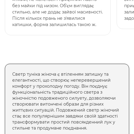
без майки під низом. Обʼєм виглядає
приє
стильно, але не додає зайвої масивності.
зал
Після кількох прань не зʼявилися
задо
катишки, форма залишилась такою ж.
Светр туніка жіноча
є втіленням затишку та
елегантності, що створює неперевершений
комфорт у прохолодну погоду. Він поєднує
функціональність традиційного светра з
жіночністю подовженого силуету, дозволяючи
створювати витончені образи для різних
життєвих ситуацій.
Подовжений светр жіночий
стає все популярнішим завдяки своїй здатності
трансформувати простий повсякденний лук у
стильне та продумане поєднання.