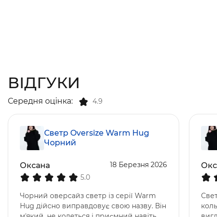
ВІДГУКИ
Середня оцінка:
4.9
Светр Oversize Warm Hug
Чорний
18 Березня 2026
Оксана
Окс
5.0
Чорний оверсайз светр із серії Warm
Све
Hug дійсно виправдовує свою назву. Він
коль
мʼякий, не колеться і приємний навіть
вигл