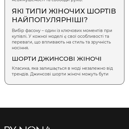
ЯКІ ТИПИ
ЖІНОЧИХ ШОРТІВ
НАЙПОПУЛЯРНІШІ?
Вибір фасону – один із ключових моментів при
купівлі. У кожної моделі є свої особливості та
переваги, що впливають на стиль та зручність
носіння.
ШОРТИ ДЖИНСОВІ ЖІНОЧІ
Класика, яка залишається в моді незалежно від
трендів.
Джинсові шорти жіночі
можуть бути
короткими, довгими, завуженими чи вільними,
доповненими декоративними елементами,
потертостями або ґудзиками. Вони чудово
поєднуються з базовими
футболками
,
сорочками
та навіть
піджаками
. Для створення витонченого
образу їх можна носити з блузами та взуттям на
підборах, тоді як у поєднанні з кедами чи
сандалями вони підкреслюють невимушений
стиль.