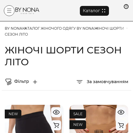
0
Каталог
BY NONA
КАТАЛОГ ЖІНОЧОГО ОДЯГУ BY NONA
ЖІНОЧІ ШОРТИ
СЕЗОН ЛІТО
ЖІНОЧІ ШОРТИ СЕЗОН
ЛІТО
Фільтр
За замовчуванням
NEW
SALE
NEW