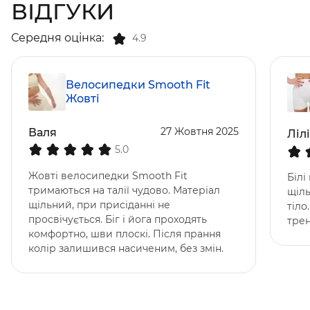
ВІДГУКИ
Середня оцінка:
4.9
Велосипедки Smooth Fit
Жовті
27 Жовтня 2025
Валя
Ліл
5.0
Жовті велосипедки Smooth Fit
Білі
тримаються на талії чудово. Матеріал
щіль
щільний, при присіданні не
тіло
просвічується. Біг і йога проходять
трен
комфортно, шви плоскі. Після прання
колір залишився насиченим, без змін.