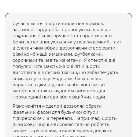
Сучасні
жіночі шорти
стали невід'ємною
частиною гардероба, пропонуючи ідеальне
поєднання стилю, зручності та практичності.
Вони легко вписуються як у повсякденний, так і
в елегантний образ, дозволяючи створювати
різні комбінації з майками, футболками,
сорочками та навіть жакетами. У спекотні дні
популярність мають
жіночі літні шорти
,
виготовлені з легких тканин, що забезпечують
комфорт у спеку. Водночас більш щільні
варіанти з джинсу, вовни або костюмних
матеріалів стають чудовим вибором для
прохолодної погоди або офіційних подій.
Різноманіття моделей дозволяє обрати
ідеальний фасон для будь-якої фігури,
підкреслюючи її переваги. Наприклад,
шорти
джинсові жіночі з високою талією
роблять
силует стрункішим, а вільні моделі додають
невимушеності та свободи рухів.