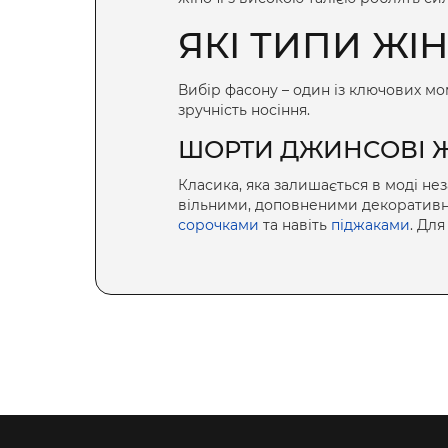
ЯКІ ТИПИ
ЖІН
Вибір фасону – один із ключових мом
зручність носіння.
ШОРТИ ДЖИНСОВІ Ж
Класика, яка залишається в моді не
вільними, доповненими декоративн
сорочками
та навіть
піджаками
. Для
поєднанні з кедами чи сандалями 
СПОРТИВНІ ШОРТИ 
Для активного способу життя важлив
виготовляються з еластичних та диха
поєднуються з
топами
,
худі
або майк
ШОРТИ КАРГО ЖІНО
Відмінною рисою
шортів карго жін