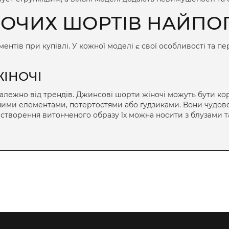
ОЧИХ ШОРТІВ
НАЙПОП
ентів при купівлі. У кожної моделі є свої особливості та п
ІНОЧІ
залежно від трендів.
Джинсові шорти жіночі
можуть бути ко
ими елементами, потертостями або ґудзиками. Вони чудов
 створення витонченого образу їх можна носити з блузами та 
вони підкреслюють невимушений стиль.
ЖІНОЧІ
о обирати речі, що не сковують рухів і забезпечують комф
ючих тканин, що ідеально підходять для тренувань, пробіжок
ами, створюючи стильні спортивні комплекти.
ЧІ
очих
є наявність накладних кишень і зручний крій, що забе