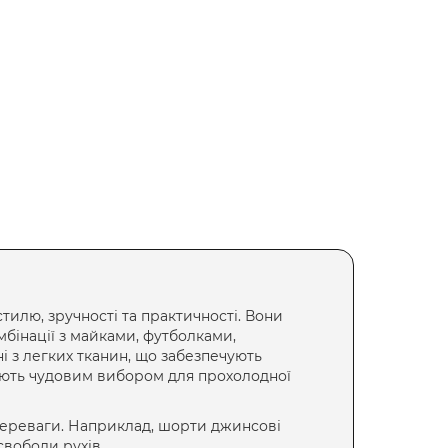
илю, зручності та практичності. Вони
мбінації з майками, футболками,
ні з легких тканин, що забезпечують
тають чудовим вибором для прохолодної
переваги. Наприклад,
шорти джинсові
свободи рухів.