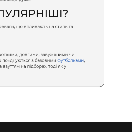
УЛЯРНІШІ?
ереваги, що впливають на стиль та
роткими, довгими, завуженими чи
о поєднуються з базовими
футболками
,
взуттям на підборах, тоді як у
орт.
Спортивні шорти жіночі
 і занять фітнесом. Вони відмінно
зпечує максимальний комфорт. Вони