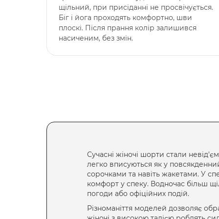
щільний, при присіданні не просвічується.
Біг і йога проходять комфортно, шви
плоскі. Після прання колір залишився
насиченим, без змін.
Сучасні
жіночі шорти
стали невід'єм
легко вписуються як у повсякденний
сорочками та навіть жакетами. У сп
комфорт у спеку. Водночас більш щі
погоди або офіційних подій.
Різноманіття моделей дозволяє обра
жіночі з високою талією
роблять сил