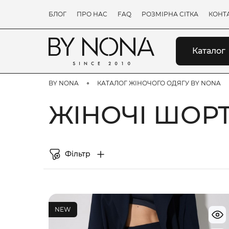
БЛОГ
ПРО НАС
FAQ
РОЗМІРНА СІТКА
КОНТ
Каталог
BY NONA
КАТАЛОГ ЖІНОЧОГО ОДЯГУ BY NONA
ЖІНОЧІ ШОРТ
Фільтр
NEW