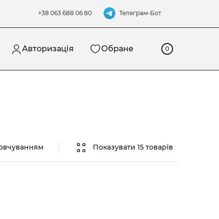
Телеграм-Бот
+38 063 688 06 80
Авторизація
Обране
0
мовчуванням
Показувати 15 товарів