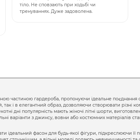
тіло. Не сповзають при ходьбі чи
тренуваннях. Дуже задоволена.
ною частиною гардероба, пропонуючи ідеальне поєднання ст
, так і в елегантний образ, дозволяючи створювати різні ко
екотні дні популярність мають
жіночі літні шорти
, виготовле
льні варіанти з джинсу, вовни або костюмних матеріалів с
ти ідеальний фасон для будь-якої фігури, підкреслюючи її 
ует стрункішим, а вільні моделі додають невимушеності та 