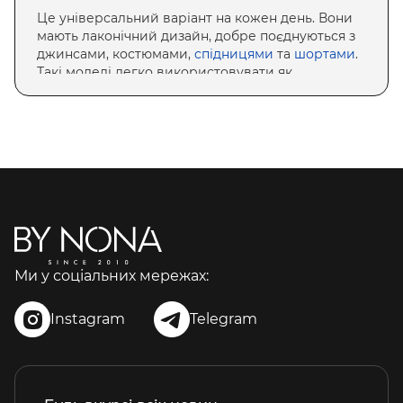
Це універсальний варіант на кожен день. Вони
мають лаконічний дизайн, добре поєднуються з
джинсами, костюмами,
спідницями
та
шортами
.
Такі моделі легко використовувати як
самостійний елемент образу або як нижній шар
під жакет чи кардиган.
МАЙКИ НА БРЕТЕЛЬКАХ
Жіночі майки на бретельках чудово підходять
для літа, відпочинку та багатошарових образів.
Тонкі бретелі роблять силует більш легким і
жіночним, а різноманітність крою дозволяє
підібрати модель практично під будь-який стиль.
МАЙКИ В РУБЧИК
Ми у соціальних мережах:
Одним із найпопулярніших варіантів
Instagram
Telegram
залишається майка жіноча в рубчик. Завдяки
еластичному матеріалу вона добре сідає по
фігурі, не сковує рухів та гармонійно виглядає як
у спортивних, так і в повсякденних образах.