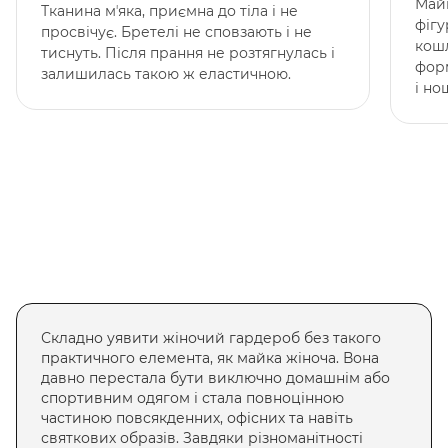
Майк
Тканина мʼяка, приємна до тіла і не
фігу
просвічує. Бретелі не сповзають і не
кошл
тиснуть. Після прання не розтягнулась і
фор
залишилась такою ж еластичною.
і но
Складно уявити жіночий гардероб без такого
практичного елемента, як майка жіноча. Вона
давно перестала бути виключно домашнім або
спортивним одягом і стала повноцінною
частиною повсякденних, офісних та навіть
святкових образів. Завдяки різноманітності