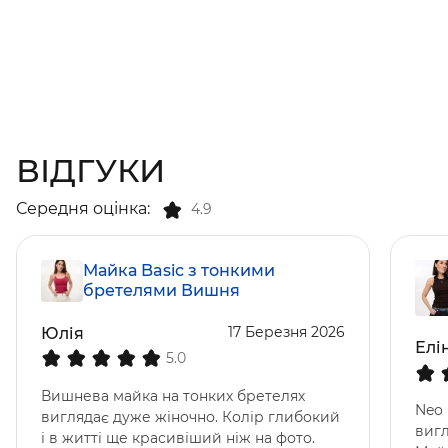
ВІДГУКИ
Середня оцінка:
4.9
Майка Basic з тонкими
бретелями Вишня
17 Березня 2026
Юлія
Елі
5.0
Вишнева майка на тонких бретелях
Neo 
виглядає дуже жіночно. Колір глибокий
вигл
і в житті ще красивіший ніж на фото.