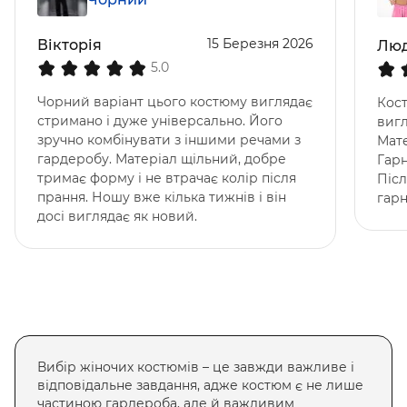
15 Березня 2026
Вікторія
Лю
5.0
Чорний варіант цього костюму виглядає
Кост
стримано і дуже універсально. Його
вигл
зручно комбінувати з іншими речами з
Мате
гардеробу. Матеріал щільний, добре
Гарн
тримає форму і не втрачає колір після
Піс
прання. Ношу вже кілька тижнів і він
гарн
досі виглядає як новий.
Вибір
жіночих костюмів
– це завжди важливе і
відповідальне завдання, адже костюм є не лише
частиною гардероба, але й важливим