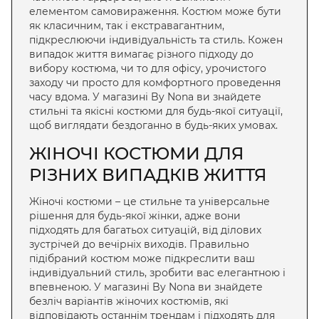
елементом самовираження. Костюм може бути
як класичним, так і екстравагантним,
підкреслюючи індивідуальність та стиль. Кожен
випадок життя вимагає різного підходу до
вибору костюма, чи то для офісу, урочистого
заходу чи просто для комфортного проведення
часу вдома. У магазині By Nona ви знайдете
стильні та якісні костюми для будь-якої ситуації,
щоб виглядати бездоганно в будь-яких умовах.
ЖІНОЧІ КОСТЮМИ
ДЛЯ
РІЗНИХ ВИПАДКІВ ЖИТТЯ
Жіночі костюми
– це стильне та універсальне
рішення для будь-якої жінки, адже вони
підходять для багатьох ситуацій, від ділових
зустрічей до вечірніх виходів. Правильно
підібраний костюм може підкреслити ваш
індивідуальний стиль, зробити вас елегантною і
впевненою. У магазині By Nona ви знайдете
безліч варіантів
жіночих костюмів
, які
відповідають останнім трендам і підходять для