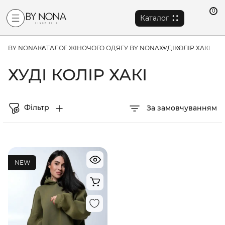
0
Каталог
BY NONA
КАТАЛОГ ЖІНОЧОГО ОДЯГУ BY NONA
ХУДІ
КОЛІР ХАКІ
ХУДІ КОЛІР ХАКІ
Фільтр
За замовчуванням
NEW