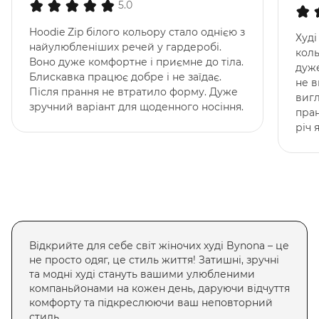
5.0
Hoodie Zip білого кольору стало однією з
Худі
найулюбленіших речей у гардеробі.
коль
Воно дуже комфортне і приємне до тіла.
дуже
Блискавка працює добре і не заїдає.
не в
Після прання не втратило форму. Дуже
вигл
зручний варіант для щоденного носіння.
пран
річ 
Відкрийте для себе світ жіночих худі Bynona – це
не просто одяг, це стиль життя! Затишні, зручні
та модні худі стануть вашими улюбленими
компаньйонами на кожен день, даруючи відчуття
комфорту та підкреслюючи ваш неповторний
стиль.