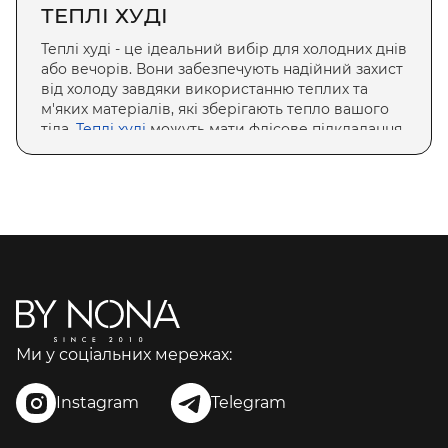
ТЕПЛІ ХУДІ
Теплі худі - це ідеальний вибір для холодних днів
або вечорів. Вони забезпечують надійний захист
від холоду завдяки використанню теплих та
м'яких матеріалів, які зберігають тепло вашого
тіла.
Теплі худі
можуть мати флісове підкладання
або додаткові утеплюючі шари, що робить їх
ідеальним варіантом для прохолодної погоди.
ХУДІ НА ФЛІСІ
Худі на флісі - це затишні та зручні моделі, які
відмінно підходять для холодного сезону. Вони
виготовлені з м'якого та приємного до тіла
матеріалу, який забезпечує додаткову
теплоізоляцію і комфорт.
Худі на флісі
можуть
мати різноманітні дизайни та кольори, що
Ми у соціальних мережах:
дозволяє вам обирати той варіант, який
найбільше вам до вподоби.
Instagram
Telegram
ДОВГІ ХУДІ