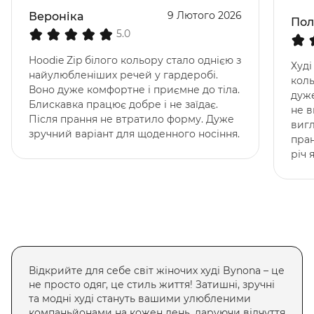
9 Лютого 2026
Вероніка
Пол
5.0
Hoodie Zip білого кольору стало однією з
Худі
найулюбленіших речей у гардеробі.
коль
Воно дуже комфортне і приємне до тіла.
дуже
Блискавка працює добре і не заїдає.
не в
Після прання не втратило форму. Дуже
вигл
зручний варіант для щоденного носіння.
пран
річ 
Відкрийте для себе світ жіночих худі Bynona – це
не просто одяг, це стиль життя! Затишні, зручні
та модні худі стануть вашими улюбленими
компаньйонами на кожен день, даруючи відчуття