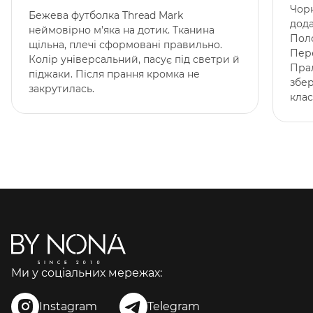
Чор
Бежева футболка Thread Mark
дода
неймовірно м’яка на дотик. Тканина
Поло
щільна, плечі сформовані правильно.
Пере
Колір універсальний, пасує під светри й
Прал
піджаки. Після прання кромка не
збе
закрутилась.
клас
Ми у соціальних мережах:
Instagram
Telegram