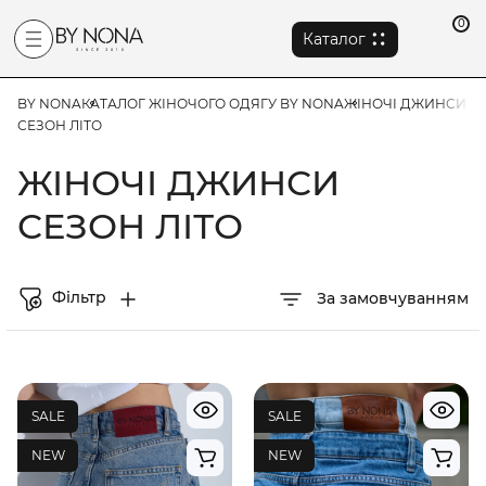
0
Каталог
BY NONA
КАТАЛОГ ЖІНОЧОГО ОДЯГУ BY NONA
ЖІНОЧІ ДЖИНСИ
СЕЗОН ЛІТО
ЖІНОЧІ ДЖИНСИ
СЕЗОН ЛІТО
Фільтр
За замовчуванням
SALE
SALE
NEW
NEW