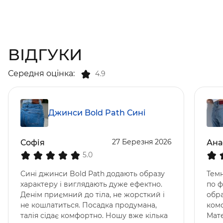
ВІДГУКИ
Середня оцінка:
4.9
Джинси Bold Path Сині
27 Березня 2026
Софія
Ана
5.0
Сині джинси Bold Path додають образу
Темн
характеру і виглядають дуже ефектно.
по ф
Денім приємний до тіла, не жорсткий і
обра
не кошлатиться. Посадка продумана,
ком
талія сідає комфортно. Ношу вже кілька
Мате