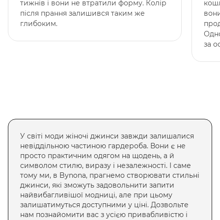
тижнів і вони не втратили форму. Колір
кошл
після прання залишився таким же
вони
глибоким.
прод
Одн
за о
У світі моди жіночі джинси завжди залишалися
невіддільною частиною гардероба. Вони є не
просто практичним одягом на щодень, а й
символом стилю, виразу і незалежності. І саме
тому ми, в Bynona, прагнемо створювати стильні
джинси, які зможуть задовольнити запити
найвибагливішої модниці, але при цьому
залишатимуться доступними у ціні. Дозвольте
нам познайомити вас з усією привабливістю і