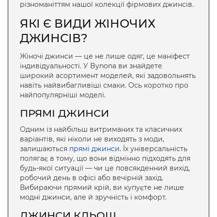
різноманіттям нашої колекції фірмових джинсів.
ЯКІ Є ВИДИ ЖІНОЧИХ
ДЖИНСІВ?
Жіночі джинси — це не лише одяг, це маніфест
індивідуальності. У Bynona ви знайдете
широкий асортимент моделей, які задовольнять
навіть найвибагливіші смаки. Ось коротко про
найпопулярніші моделі.
ПРЯМІ ДЖИНСИ
Одним із найбільш витриманих та класичних
варіантів, які ніколи не виходять з моди,
залишаються
прямі джинси
. Їх універсальність
полягає в тому, що вони відмінно підходять для
будь-якої ситуації — чи це повсякденний вихід,
робочий день в офісі або вечірній захід.
Вибираючи прямий крій, ви купуєте не лише
модні джинси, але й зручність і комфорт.
ДЖИНСИ КЛЬОШ