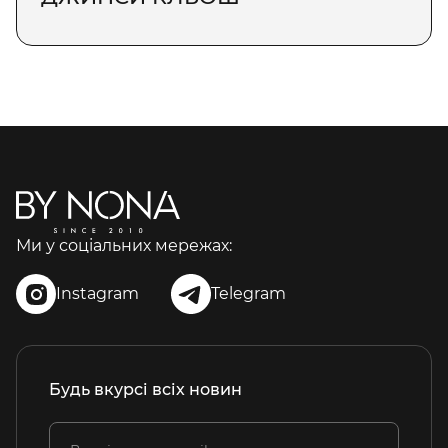
Справжнім символом жіночності та легкості
є джинси кльош. Їх вишуканий крій та
розширені штанини додадуть вашому образу
неповторного шарму та легкості. Вони ідеально
підходять для романтичних вечірок, прогулянок
у парку або навіть для вечірнього виходу з
подругами. Якщо ви вагаєтесь, яку круту модель
джинсів купити недорого в Bynona — джинси
кльош ідеальний вибір.
ДЖИНСИ СКІННІ
Ми у соціальних мережах:
Завжди в тренді і завжди виразні джинси скінні.
Це стильні джинси, які ідеально підходять для
Instagram
Telegram
створення сучасного та динамічного образу,
надаючи йому стрункості та грації. Джинси
скінні чудово підходять для комбінування з
різними верхами та взуттям, що робить їх
універсальним елементом гардеробу кожної
Будь вкурсі всіх новин
модної леді.
ДЖИНСИ МОМ