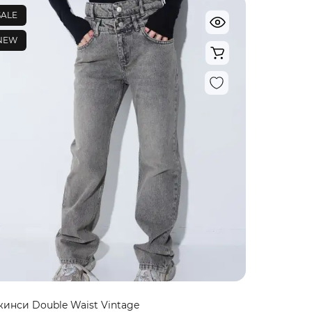
SALE
NEW
инси Double Waist Vintage