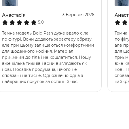
3 Березня 2026
Анастасія
Анаст
5.0
Темна модель Bold Path дуже вдало сіла
Темна 
по фігурі. Вони додають характеру образу,
по фіг
але при цьому залишаються комфортними
але п
для щоденного носіння. Матеріал
для що
приємний до тіла і не кошлатиться. Ношу
приємн
вже кілька тижнів і вони виглядають як
вже кі
нові. Посадка продумана, нічого не
нові. 
сповзає і не тисне. Однозначно одна з
сповза
найкращих покупок за останній час.
найкра