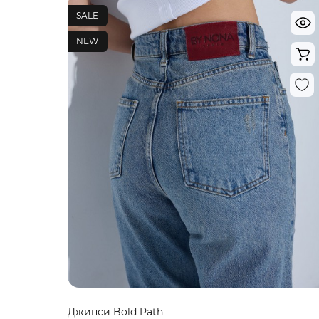
SALE
NEW
Джинси Bold Path