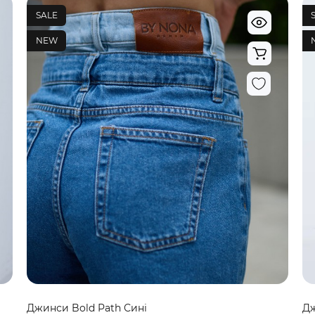
SALE
NEW
Джинси Bold Path Сині
Дж