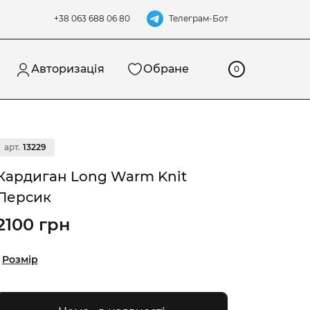
Телеграм-Бот
+38 063 688 06 80
Авторизація
Обране
0
арт.
13229
Кардиган Long Warm Knit
Персик
2100 грн
Розмір